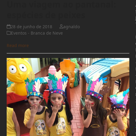
Uma viagem ao pantanal:
espécies de peixes
28 de junho de 2018
agnaldo
Eventos - Branca de Neve
Read more