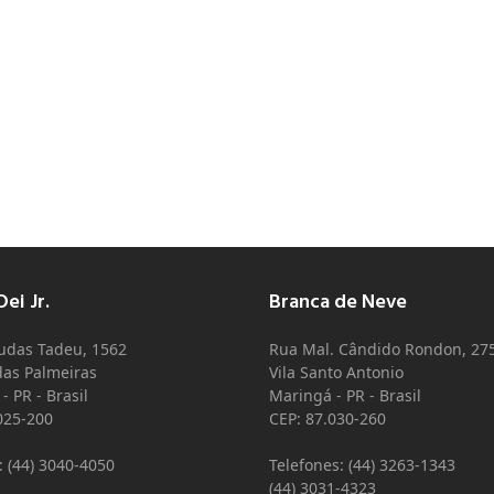
ei Jr.
Branca de Neve
Judas Tadeu, 1562
Rua Mal. Cândido Rondon, 27
as Palmeiras
Vila Santo Antonio
- PR - Brasil
Maringá - PR - Brasil
025-200
CEP: 87.030-260
: (44) 3040-4050
Telefones: (44) 3263-1343
(44) 3031-4323