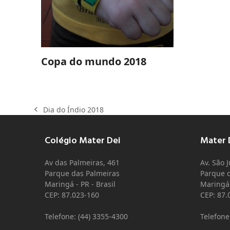
Copa do mundo 2018
Dia do Índio 2018
Colégio Mater Dei
Mater D
Av das Palmeiras, 461
Av. São 
Parque das Palmeiras
Parque d
Maringá - PR - Brasil
Maringá 
CEP: 87.023-160
CEP: 87.
Telefone: (44) 3355-4300
Telefone